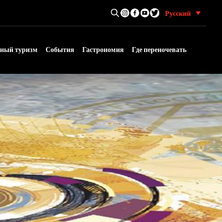
Поиск в туризме Антекера
Русский
пный туризм
События
Гастрономия
Где переночевать