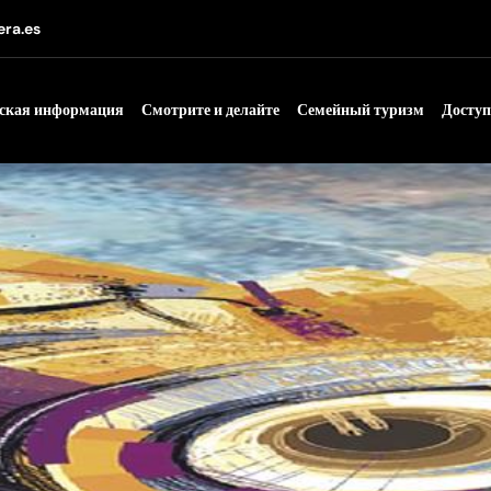
era.es
ская информация
Смотрите и делайте
Семейный туризм
Досту